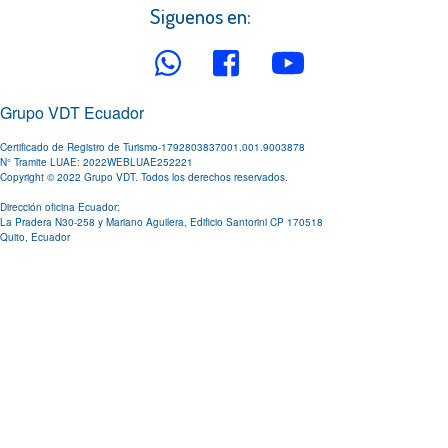
Siguenos en:
Grupo VDT Ecuador
Certificado de Registro de Turismo-1792803837001.001.9003878
N° Tramite LUAE: 2022WEBLUAE252221
Copyright © 2022 Grupo VDT. Todos los derechos reservados.
Dirección oficina Ecuador:
La Pradera N30-258 y Mariano Aguilera, Edificio Santorini CP 170518
Quito, Ecuador