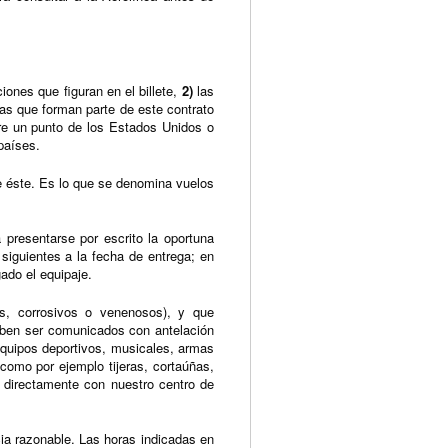
iones que figuran en el billete,
2)
las
xas que forman parte de este contrato
tre un punto de los Estados Unidos o
países.
 de éste. Es lo que se denomina vuelos
 presentarse por escrito la oportuna
siguientes a la fecha de entrega; en
ado el equipaje.
s, corrosivos o venenosos), y que
deben ser comunicados con antelación
equipos deportivos, musicales, armas
como por ejemplo tijeras, cortaúñas,
te directamente con nuestro centro de
cia razonable. Las horas indicadas en