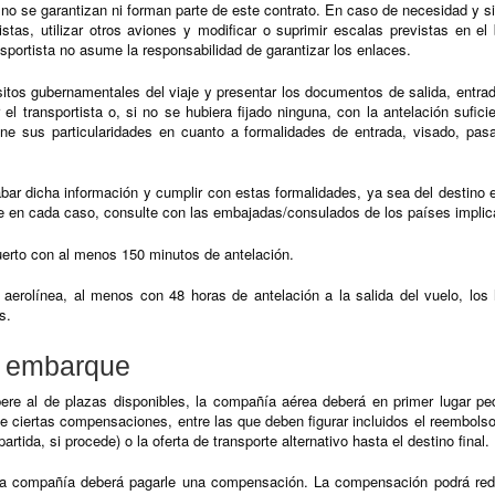
e no se garantizan ni forman parte de este contrato. En caso de necesidad y si
tistas, utilizar otros aviones y modificar o suprimir escalas previstas en el 
nsportista no asume la responsabilidad de garantizar los enlaces.
isitos gubernamentales del viaje y presentar los documentos de salida, entra
 el transportista o, si no se hubiera fijado ninguna, con la antelación sufic
ene sus particularidades en cuanto a formalidades de entrada, visado, pas
bar dicha información y cumplir con estas formalidades, ya sea del destino e
le en cada caso, consulte con las embajadas/consulados de los países implic
erto con al menos 150 minutos de antelación.
 aerolínea, al menos con 48 horas de antelación a la salida del vuelo, los
s.
e embarque
re al de plazas disponibles, la compañía aérea deberá en primer lugar ped
 ciertas compensaciones, entre las que deben figurar incluidos el reembolso de
artida, si procede) o la oferta de transporte alternativo hasta el destino final.
 la compañía deberá pagarle una compensación. La compensación podrá reduc