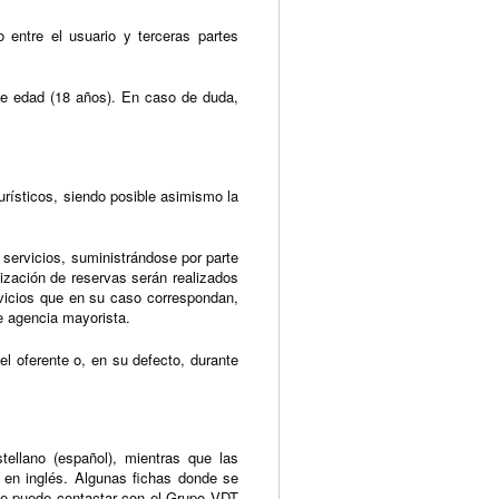
entre el usuario y terceras partes
de edad (18 años). En caso de duda,
urísticos, siendo posible asimismo la
 servicios, suministrándose por parte
lización de reservas serán realizados
ervicios que en su caso correspondan,
e agencia mayorista.
el oferente o, en su defecto, durante
tellano (español), mientras que las
r en inglés. Algunas fichas donde se
 Se puede contactar con el Grupo VDT