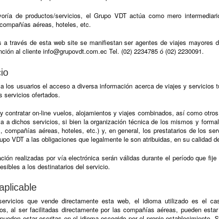
oría de productos/servicios, el Grupo VDT actúa como mero intermediario 
compañías aéreas, hoteles, etc.
os a través de esta web site se manifiestan ser agentes de viajes mayores 
nción al cliente info@grupovdt.com.ec Tel. (02) 2234785 ó (02) 2230091.
io
 a los usuarios el acceso a diversa información acerca de viajes y servicios t
s servicios ofertados.
 y contratar on-line vuelos, alojamientos y viajes combinados, así como otros
va a dichos servicios, si bien la organización técnica de los mismos y forma
, compañías aéreas, hoteles, etc.) y, en general, los prestatarios de los s
rupo VDT a las obligaciones que legalmente le son atribuidas, en su calidad d
ción realizadas por vía electrónica serán válidas durante el período que fije 
ibles a los destinatarios del servicio.
aplicable
servicios que vende directamente esta web, el idioma utilizado es el cas
os, al ser facilitadas directamente por las compañías aéreas, pueden esta
o pueden estar escritas en el idioma escogido por el propio establecimiento.