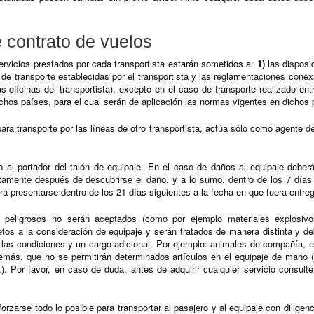
 contrato de vuelos
ervicios prestados por cada transportista estarán sometidos a:
1)
las disposic
de transporte establecidas por el transportista y las reglamentaciones cone
s oficinas del transportista), excepto en el caso de transporte realizado en
chos países, para el cual serán de aplicación las normas vigentes en dichos 
 para transporte por las líneas de otro transportista, actúa sólo como agente
o al portador del talón de equipaje. En el caso de daños al equipaje deberá
atamente después de descubrirse el daño, y a lo sumo, dentro de los 7 días 
rá presentarse dentro de los 21 días siguientes a la fecha en que fuera entreg
s peligrosos no serán aceptados (como por ejemplo materiales explosivo
etos a la consideración de equipaje y serán tratados de manera distinta y 
er las condiciones y un cargo adicional. Por ejemplo: animales de compañía, 
emás, que no se permitirán determinados artículos en el equipaje de mano (
tc.). Por favor, en caso de duda, antes de adquirir cualquier servicio consul
orzarse todo lo posible para transportar al pasajero y al equipaje con diligen