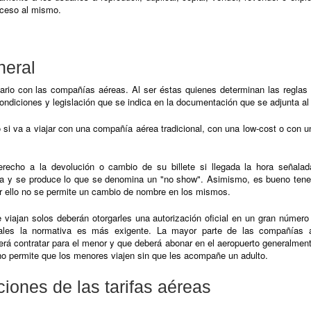
cceso al mismo.
neral
rio con las compañías aéreas. Al ser éstas quienes determinan las reglas 
ndiciones y legislación que se indica en la documentación que se adjunta al b
 si va a viajar con una compañía aérea tradicional, con una low-cost o con un
erecho a la devolución o cambio de su billete si llegada la hora señala
ta y se produce lo que se denomina un "no show". Asimismo, es bueno tener
or ello no se permite un cambio de nombre en los mismos.
viajan solos deberán otorgarles una autorización oficial en un gran número
les la normativa es más exigente. La mayor parte de las compañías 
á contratar para el menor y que deberá abonar en el aeropuerto generalmente 
a no permite que los menores viajen sin que les acompañe un adulto.
iones de las tarifas aéreas