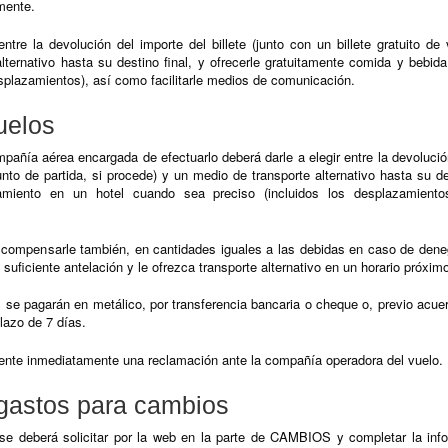
amente.
tre la devolución del importe del billete (junto con un billete gratuito de 
ternativo hasta su destino final, y ofrecerle gratuitamente comida y bebida
splazamientos), así como facilitarle medios de comunicación.
uelos
añía aérea encargada de efectuarlo deberá darle a elegir entre la devolución 
punto de partida, si procede) y un medio de transporte alternativo hasta su de
jamiento en un hotel cuando sea preciso (incluidos los desplazamientos
compensarle también, en cantidades iguales a las debidas en caso de dene
uficiente antelación y le ofrezca transporte alternativo en un horario próximo
se pagarán en metálico, por transferencia bancaria o cheque o, previo acuer
plazo de 7 días.
sente inmediatamente una reclamación ante la compañía operadora del vuelo.
 gastos para cambios
, se deberá solicitar por la web en la parte de CAMBIOS y completar la inf