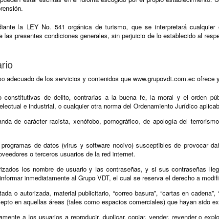
rensión.
iante la LEY No. 541 orgánica de turismo, que se interpretará cualquier 
de las presentes condiciones generales, sin perjuicio de lo establecido al respe
rio
o adecuado de los servicios y contenidos que www.grupovdt.com.ec ofrece y
 o constitutivas de delito, contrarias a la buena fe, la moral y el orden púb
electual e industrial, o cualquier otra norma del Ordenamiento Jurídico aplicab
anda de carácter racista, xenófobo, pornográfico, de apología del terrorism
red programas de datos (virus y software nocivo) susceptibles de provocar d
eedores o terceros usuarios de la red internet.
orizados los nombre de usuario y las contraseñas, y si sus contraseñas ll
nformar inmediatamente al Grupo VDT, el cual se reserva el derecho a modifica
itada o autorizada, material publicitario, “correo basura”, “cartas en cadena”, 
xcepto en aquellas áreas (tales como espacios comerciales) que hayan sido e
ente a los usuarios a reproducir, duplicar, copiar, vender, revender o explo