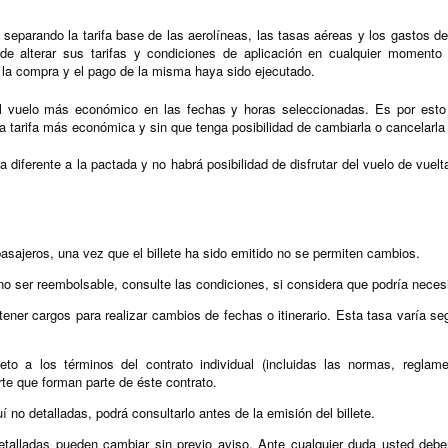
á separando la tarifa base de las aerolíneas, las tasas aéreas y los gastos 
e alterar sus tarifas y condiciones de aplicación en cualquier momento y
la compra y el pago de la misma haya sido ejecutado.
l vuelo más económico en las fechas y horas seleccionadas. Es por esto 
 la tarifa más económica y sin que tenga posibilidad de cambiarla o cancelarla 
ma diferente a la pactada y no habrá posibilidad de disfrutar del vuelo de vuel
pasajeros, una vez que el billete ha sido emitido no se permiten cambios.
no ser reembolsable, consulte las condiciones, si considera que podría necesi
 tener cargos para realizar cambios de fechas o itinerario. Esta tasa varía 
eto a los términos del contrato individual (incluidas las normas, reglame
te que forman parte de éste contrato.
í no detalladas, podrá consultarlo antes de la emisión del billete.
etalladas pueden cambiar sin previo aviso. Ante cualquier duda usted debe