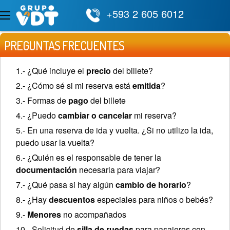
+593 2 605 6012
PREGUNTAS FRECUENTES
1.- ¿Qué incluye el
precio
del billete?
2.- ¿Cómo sé si mi reserva está
emitida
?
3.- Formas de
pago
del billete
4.- ¿Puedo
cambiar o cancelar
mi reserva?
5.- En una reserva de ida y vuelta. ¿Si no utilizo la ida,
puedo usar la vuelta?
6.- ¿Quién es el responsable de tener la
documentación
necesaria para viajar?
7.- ¿Qué pasa si hay algún
cambio de horario
?
8.- ¿Hay
descuentos
especiales para niños o bebés?
9.-
Menores
no acompañados
10.- Solicitud de
silla de ruedas
para pasajeros con