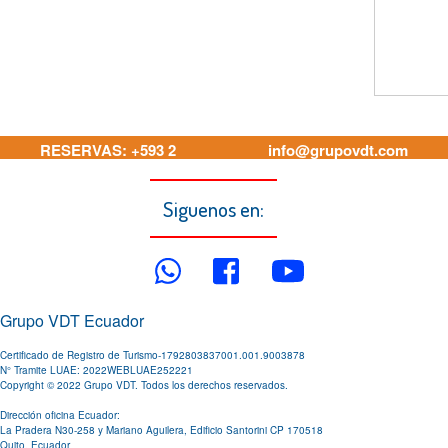
RESERVAS: +593 2
info@grupovdt.com
605 6012
Siguenos en:
Grupo VDT Ecuador
Certificado de Registro de Turismo-1792803837001.001.9003878
N° Tramite LUAE: 2022WEBLUAE252221
Copyright © 2022 Grupo VDT. Todos los derechos reservados.
Dirección oficina Ecuador:
La Pradera N30-258 y Mariano Aguilera, Edificio Santorini CP 170518
Quito, Ecuador